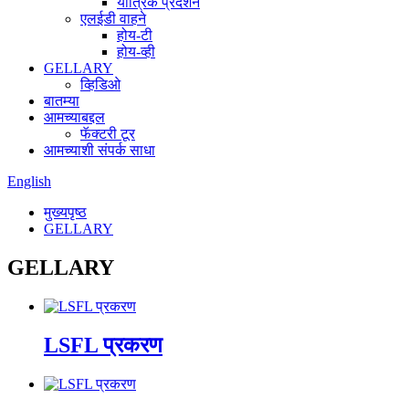
यांत्रिक प्रदर्शन
एलईडी वाहने
होय-टी
होय-व्ही
GELLARY
व्हिडिओ
बातम्या
आमच्याबद्दल
फॅक्टरी टूर
आमच्याशी संपर्क साधा
English
मुख्यपृष्ठ
GELLARY
GELLARY
LSFL प्रकरण