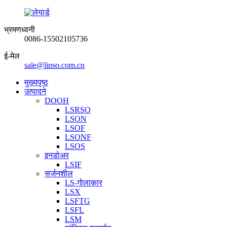
भ्रमणध्वनी
0086-15502105736
ई-मेल
sale@linso.com.cn
मुख्यपृष्ठ
उत्पादने
DOOH
LSRSO
LSON
LSOF
LSONF
LSOS
इनडोअर
LSIF
सर्जनशील
LS-गोलाकार
LSX
LSFTG
LSFL
LSM